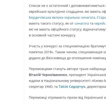
Список не є остаточний і доповнюватиметься 
єврейської культурної спадщини, які мають офі
Бердичівська велика хоральна синагога
,
Стари
мають такого статусу, як-от
синагога
та
єврейс
які не мають офіційного статусу, відзначатиму
в основній частині конкурсу.
Участь у конкурсі за спецномінацією братимуть
пам’ятки 2018». Таким чином, спецномінація ох
додано до Вікісховища до оголошення номінаці
Переможцями стануть автори трьох найкращих 
Віталій Черноіваненко
, президент Української
юдаїки в Національному університеті «Києво-
секретар УАЮ, та
Таїсія Сидорчук
, директорк
Переможці отримають призи від Української ас