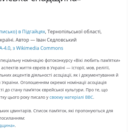
писько) в Підгайцях
, Тернопільської області,
країні. Автор — Іван Седловський
A-4.0
,
з Wikimedia Commons
пеціальну номінацію фотоконкурсу «Вікі любить пам’ятки»
ектів життя євреїв в Україні — історії, мов, релігії,
них акцентів діяльності асоціації, як і документування й
 України. Оголошенням окремої номінації асоціація
і до стану пам’яток єврейської культури. Про те, що
тку цього року писало у
своєму матеріалі BBC
.
ських цвинтарів. Cписок пам’яток, які пропонуються для
 посиланням:
адщина»
.