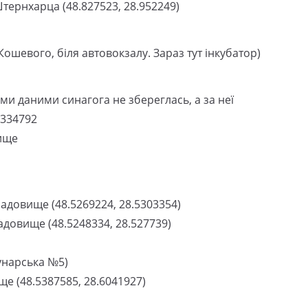
тернхарца (48.827523, 28.952249)
Кошевого, біля автовокзалу. Зараз тут інкубатор)
ими даними синагога не збереглась, а за неї
.334792
вище
ладовище (48.5269224, 28.5303354)
адовище (48.5248334, 28.527739)
мунарська №5)
е (48.5387585, 28.6041927)