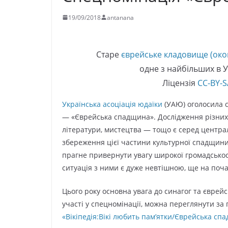
19/09/2018
antanana
Старе
єврейське кладовище (око
одне з найбільших в У
Ліцензія
CC-BY-S
Українська асоціація юдаїки
(УАЮ) оголосила с
— «Єврейська спадщина». Дослідження різних асп
літератури, мистецтва — тощо є серед централь
збереження цієї частини культурної спадщини
прагне привернути увагу широкої громадськост
ситуація з ними є дуже невтішною, ще на поча
Цього року основна увага до синагог та єврей
участі у спецномінації, можна переглянути за
«Вікіпедія:Вікі любить пам’ятки/Єврейська сп