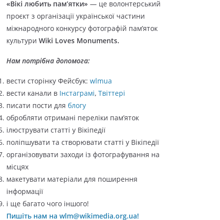
«Вікі любить пам’ятки»
— це волонтерський
о
проєкт з організації української частини
р
міжнародного конкурсу фотографій пам’яток
і
культури
Wiki Loves Monuments.
ї
Нам потрібна допомога:
вести сторінку Фейсбук:
wlmua
вести канали в
Інстаграмі
,
Твіттері
писати пости для
блогу
обробляти отримані переліки пам’яток
ілюструвати статті у Вікіпедії
поліпшувати та створювати статті у Вікіпедії
організовувати заходи із фотографування на
місцях
макетувати матеріали для поширення
інформації
і ще багато чого іншого!
Пишіть нам на wlm@wikimedia.org.ua!