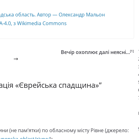
адська область. Автор — Олександр Мальон
A-4.0
,
з Wikimedia Commons
Вечір охоплює далі неясні…
[1]
ація «Єврейська спадщина»
”
ини (не пам’ятки) по обласному місту Рівне (джерело:
ivnenska-oblast/rivne/
):