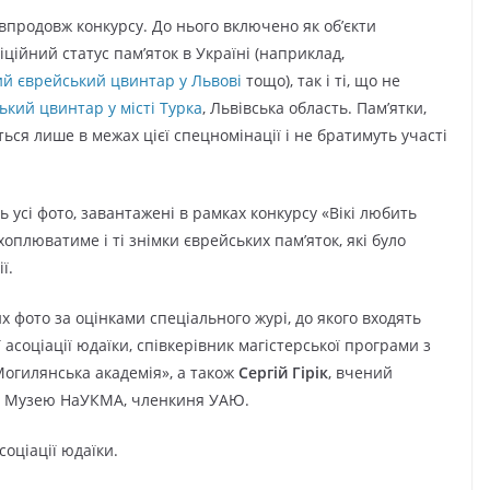
впродовж конкурсу. До нього включено як об’єкти
ційний статус пам’яток в Україні (наприклад,
й єврейський цвинтар у Львові
тощо), так і ті, що не
ький цвинтар у місті Турка
, Львівська область. Пам’ятки,
ться лише в межах цієї спецномінації і не братимуть участі
 усі фото, завантажені в рамках конкурсу «Вікі любить
оплюватиме і ті знімки єврейських пам’яток, які було
ї.
фото за оцінками спеціального журі, до якого входять
 асоціації юдаїки, співкерівник магістерської програми з
Могилянська академія», а також
Сергій Гірік
, вчений
а Музею НаУКМА, членкиня УАЮ.
оціації юдаїки.