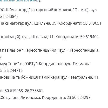
ЮСШ “Авангард” та торговий комплекс “Олімп”). вул.,
 26.243848.
а синагога): вул., Шкільна, 39. Координати: 50.619651,
організацій): вул., Шкільна, 11. Координати: 50.619402,
й павільйон “Пересопницький): вул., Пересопницька,
.
лмуд Тори” та “ОРТу”: Координати: вул., Гетьмана
5, 26.244716
новича та божниця Камінікера: вул., Театральна, 11.
и: 50.619968, 26.235561.
S: вулиця Литовська, Координати: 23 50.624297,