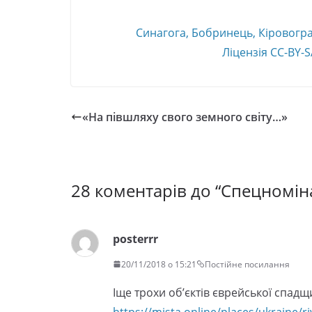
Синагога,
Бобринець
, Кіровогр
Ліцензія
CC-BY-S
«На півшляху свого земного світу…»
28 коментарів до “
Спецномін
posterrr
20/11/2018 о 15:21
Постійне посилання
Іще трохи об’єктів єврейської спадщ
https://mista.online/places/ukraine/r