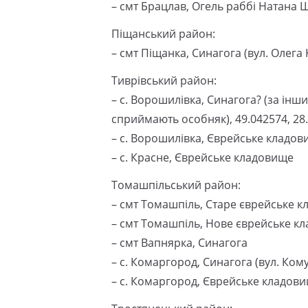
– смт Брацлав, Огель раббі Натана Ш
Піщанський район:
– смт Піщанка, Синагога (вул. Олега 
Тиврівський район:
– с. Ворошилівка, Синагога? (за інш
сприймають особняк), 49.042574, 28
– с. Ворошилівка, Єврейське кладо
– с. Красне, Єврейське кладовище
Томашпільський район:
– смт Томашпіль, Старе єврейське к
– смт Томашпіль, Нове єврейське кл
– смт Вапнярка, Синагога
– с. Комаргород, Синагога (вул. Ко
– с. Комаргород, Єврейське кладовищ