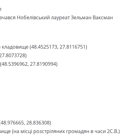
е
навчався Нобелівський лауреат Зельман Ваксман
 кладовище (48.4525173, 27.8116751)
 27.8073728)
(48.5396962, 27.8190994)
48.976665, 28.836308)
ище (на місці розстріляних громадян в часи 2С.В.)