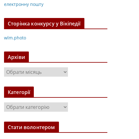
електронну пошту
Сторінка конкурсу у Вікіпедії
wlm.photo
Архіви
А
р
х
Категорії
і
в
К
и
а
т
Стати волонтером
е
г