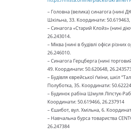
– Головна (велика) синагога (нині Д
Шкільна, 33. Координати: 50.619463,
– Синагога «Старий Клойз» (нині діюч
26.243014.
– Міква (нині в будівлі офіси різних 
26.246010.
– Синагога Герцберга (нині торгови
49. Координати: 50.620648, 26.243573
– Будівля єврейської ґміни, шкіл “Та
Полуботка, 35. Координати: 50.62224
– Будинок рабіна Шмуля Ліпстук-Рабі
Координати: 50.619466, 26.237914
– Єшибот, вул. Хмільна, 6. Координат
– Навчальна бурса товариства CENTO
26.247384