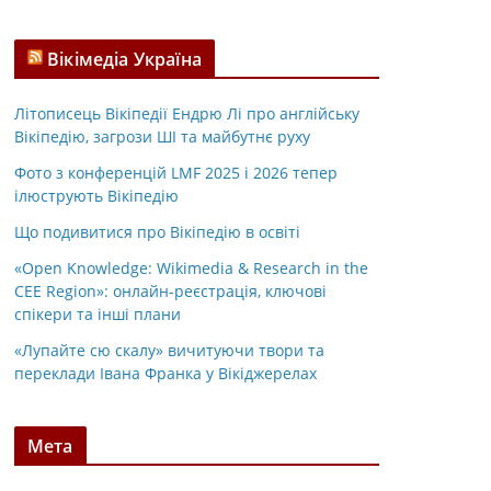
Вікімедіа Україна
Літописець Вікіпедії Ендрю Лі про англійську
Вікіпедію, загрози ШІ та майбутнє руху
Фото з конференцій LMF 2025 і 2026 тепер
ілюструють Вікіпедію
Що подивитися про Вікіпедію в освіті
«Open Knowledge: Wikimedia & Research in the
CEE Region»: онлайн-реєстрація, ключові
спікери та інші плани
«Лупайте сю скалу» вичитуючи твори та
переклади Івана Франка у Вікіджерелах
Мета