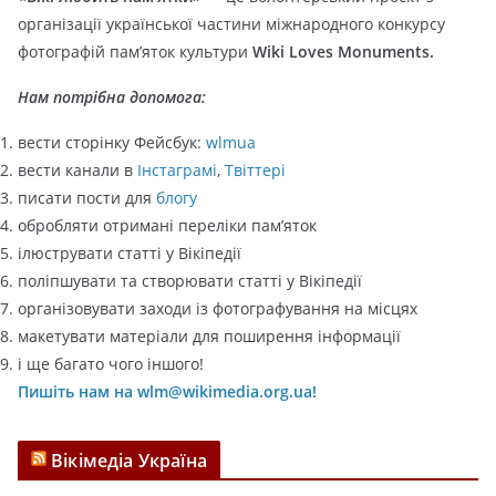
о
організації української частини міжнародного конкурсу
р
фотографій пам’яток культури
Wiki Loves Monuments.
і
ї
Нам потрібна допомога:
вести сторінку Фейсбук:
wlmua
вести канали в
Інстаграмі
,
Твіттері
писати пости для
блогу
обробляти отримані переліки пам’яток
ілюструвати статті у Вікіпедії
поліпшувати та створювати статті у Вікіпедії
організовувати заходи із фотографування на місцях
макетувати матеріали для поширення інформації
і ще багато чого іншого!
Пишіть нам на wlm@wikimedia.org.ua!
Вікімедіа Україна