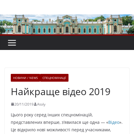
Перейти
до
вмісту
НОВИНИ / NEWS
СПЕЦНОМІНАЦІЇ
Найкраще відео 2019
20/11/2019
Atoly
Цього року серед інших спецномінацій,
представлених вперше, з’явилася ще одна — «
Відео
».
Це відкрило нові можливості перед учасниками,