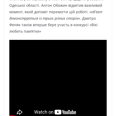
Одеської області. Антон Обожин відмітив важливий
момент, який допоміг перемогти цій роботі: «
об’єкт
демонструється із трьох різних сторін
». Дмитро
Феняк також вперше бере участь в конкурсі «Вікі
любить пам’ятки»