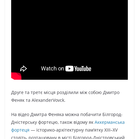
Друге та третє місця розділили між собою Дмитро
Феняк та AlexanderVovck.
На відео Дмитра Феняка можна побачити Білгород-
Дністерську фортецю, також відому як
Аккерманська
фортеця
— історико-архітектурну пам’ятку XIII–XV
століть, розташовану в місті Білгород-Дністровський