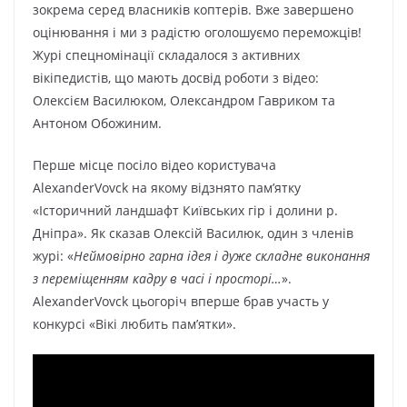
зокрема серед власників коптерів. Вже завершено
оцінювання і ми з радістю оголошуємо переможців!
Журі спецномінації складалося з активних
вікіпедистів, що мають досвід роботи з відео:
Олексієм Василюком, Олександром Гавриком та
Антоном Обожиним.
Перше місце посіло відео користувача
AlexanderVovck на якому відзнято пам’ятку
«Історичний ландшафт Київських гір і долини р.
Дніпра». Як сказав Олексій Василюк, один з членів
журі: «
Неймовірно гарна ідея і дуже складне виконання
з переміщенням кадру в часі і просторі…
».
AlexanderVovck цьогоріч вперше брав участь у
конкурсі «Вікі любить пам’ятки».