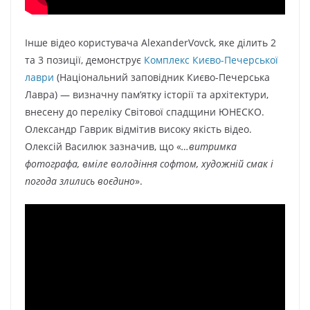
Інше відео користувача AlexanderVovck, яке ділить 2
та 3 позиції, демонструє
Комплекс Києво-Печерської
лаври
(Національний заповідник Києво-Печерська
Лавра) — визначну пам’ятку історії та архітектури,
внесену до переліку Світової спадщини ЮНЕСКО.
Олександр Гаврик відмітив високу якість відео.
Олексій Василюк зазначив, що «
…витримка
фотографа, вміле володіння софтом, художній смак і
погода злились воєдино
».